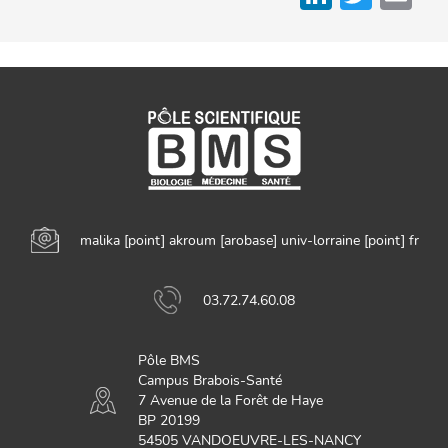
malika
[point]
akroum
[arobase]
univ-lorraine
[point]
fr
03.72.74.60.08
Pôle BMS
Campus Brabois-Santé
7 Avenue de la Forêt de Haye
BP 20199
54505 VANDOEUVRE-LES-NANCY