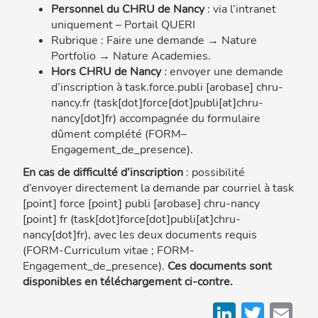
Personnel du CHRU de Nancy
: via l’intranet
uniquement – Portail QUERI
Rubrique : Faire une demande → Nature
Portfolio → Nature Academies.
Hors CHRU de Nancy
envoyer une demande
:
d’inscription à
task
.
force
.
publi
[arobase]
chru-
nancy
.
fr
(task[dot]force[dot]publi[at]chru-
nancy[dot]fr)
accompagnée du formulaire
dûment complété (FORM–
Engagement_de_presence).
En cas de difficulté d’inscription
: possibilité
d’envoyer directement la demande par courriel à
task
[point]
force
[point]
publi
[arobase]
chru-nancy
[point]
fr
(task[dot]force[dot]publi[at]chru-
nancy[dot]fr)
, avec les deux documents requis
(FORM-Curriculum vitae ; FORM-
Engagement_de_presence).
Ces documents sont
disponibles en téléchargement ci-contre.
LinkedI
Twitt
Em