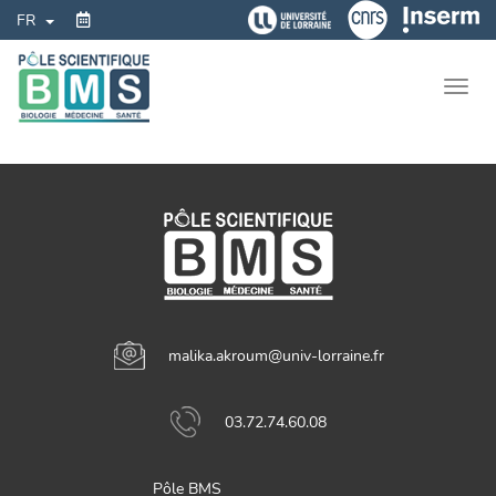
Aller
Toggle Dropdown
FR
au
contenu
principal
Togg
navig
malika.akroum@univ-lorraine.fr
03.72.74.60.08
Pôle BMS